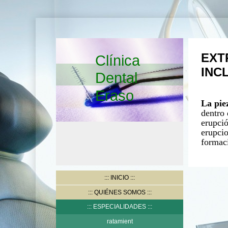
EXT
Clínica
INC
Dental
Eraso
La pie
dentro 
erupció
erupcio
formaci
INICIO
QUIÉNES SOMOS
ESPECIALIDADES
ratamient