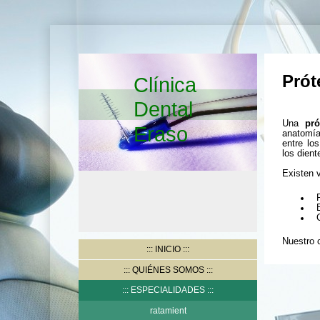
Prót
Clínica
Dental
Una
pró
Eraso
anatomía
entre lo
los dient
Existen v
Pr
E
C
Nuestro 
INICIO
QUIÉNES SOMOS
ESPECIALIDADES
ratamient