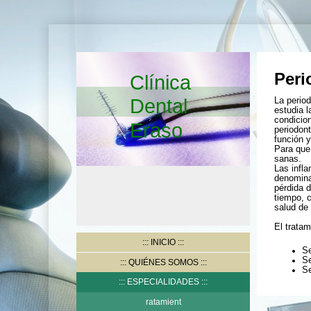
Peri
Clínica
Dental
La period
estudia 
condicion
Eraso
periodont
función y
Para que
sanas.
Las infla
denomina
pérdida 
tiempo, c
salud de
El tratam
INICIO
Se
Se
QUIÉNES SOMOS
Se
ESPECIALIDADES
ratamient